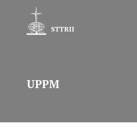
Lewati
ke
konten
STTRII
UPPM