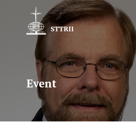
Lewati
ke
konten
STTRII
Event